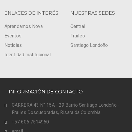
ENLACES DE INTERÉS
NUESTRAS SEDES
Aprendamos Nova
Central
Eventos
Frailes
Noticias
Santiago Londoño
Identidad Institucional
INFORMACIÓN DE CONTACTO
CARRERA 43 N° 15A - 29 Barrio Santiago Londoño -
Frailes Dosquebradas, Risaralda Colombia
+57 606 7514960
email